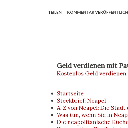
als du denkst. Was auf den ers
TEILEN
KOMMENTAR VERÖFFENTLIC
Tüte frittierten Essens wirkt,
Erlebnis und kulturelles Stat
mit auf eine Reise in die nea
erkunden die Geschichte des 
Alltag der Neapolitaner – und
Geld verdienen mit Pa
Kostenlos Geld verdienen.
solltest, wenn du Süditalien 
Cuoppi ) ist eine traditionelle
Startseite
spitzen Papiertüte besteht, gef
Steckbrief: Neapel
A-Z von Neapel: Die Stadt
Der Inhalt variiert – es kann
Was tun, wenn Sie in Neap
kleine frittierte ...
Die neapolitanische Küch