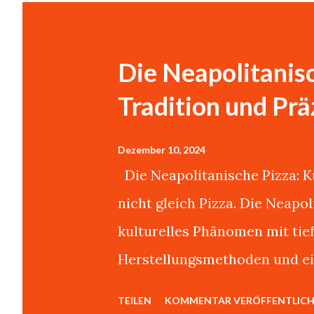
s
t
s
Die Neapolitanisc
Tradition und Prä
Dezember 10, 2024
Die Neapolitanische Pizza: Ku
nicht gleich Pizza. Die Neapo
kulturelles Phänomen mit tie
Herstellungsmethoden und ei
Authentizität.Über dieses Th
TEILEN
KOMMENTAR VERÖFFENTLIC