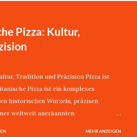
he Pizza: Kultur,
zision
ltur, Tradition und Präzision Pizza ist
litanische Pizza ist ein komplexes
fen historischen Wurzeln, präzisen
ner weltweit anerkannten
ema könnte ich stundenlang mit Giovanni
HEN
MEHR ANZEIGEN