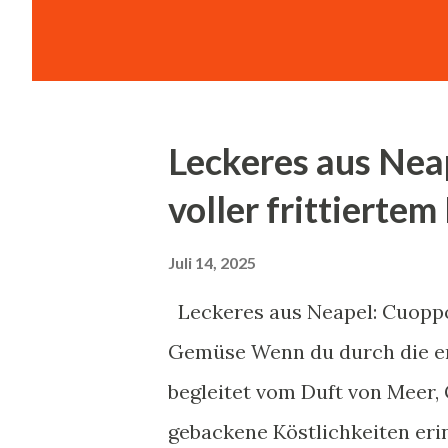
sprechen. Giovanni Esposito, 
durch ein waschechter Neapoli
Pizza, und die kommt aus bella
wissenschaftlichen, historis
Leckeres aus Nea
traditionsreichen Gerichts. 
voller frittierte
Pizza Die Entstehung der Pizza
Chr. zurückverfolgen, als gri
Juli 14, 2025
verschiedenen Belägen konsu
Leckeres aus Neapel: Cuoppo,
Neapolitanischen Pizza entwick
Gemüse Wenn du durch die en
Jahrhundert. Entscheidende hi
begleitet vom Duft von Meer, 
gebackene Köstlichkeiten eri