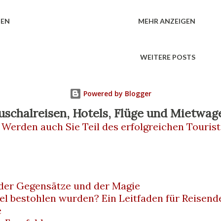
ten Blick vielleicht nur wie eine einfache
HEN
MEHR ANZEIGEN
 entpuppt sich schnell als kulinarisches
ement. In diesem Artikel nehmen wir dich
WEITERE POSTS
politanische Streetfood-Szene. Wir
Cuoppo, seine Bestandteile, seine Rolle im
Powered by Blogger
 warum du ihn auf keinen Fall verpassen
uschalreisen, Hotels, Flüge und Mietwag
 Werden auch Sie Teil des erfolgreichen Tourist
besuchst. Was ist Cuoppo? Cuoppo (Plural:
 neapolitanische Spezialität, die aus einer
üllt mit allerlei frittierten Leckereien.
 der Gegensätze und der Magie
 Fisch, Meeresfrüchte, Gemüse oder auch
el bestohlen wurden? Ein Leitfaden für Reisend
e