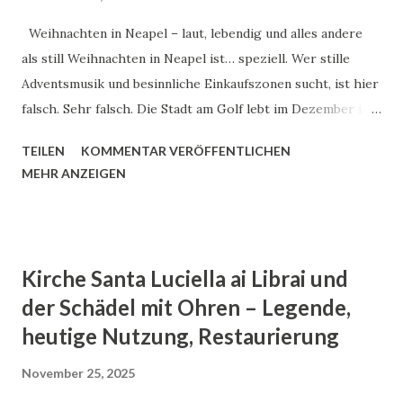
Jahrhundert arbeiteten zahllose Werkstätten in
Weihnachten in Neapel – laut, lebendig und alles andere
Hinterhöfen und Erdgeschossen. Instrumentenbauer,
als still Weihnachten in Neapel ist… speziell. Wer stille
Metallarbeiter, Papiermacher, Keramiker. Nach dem
Adventsmusik und besinnliche Einkaufszonen sucht, ist hier
Zweiten Weltkrieg wurde dieses Modell fast zur
falsch. Sehr falsch. Die Stadt am Golf lebt im Dezember in
Notwendigkeit. Große Arbeitgeber fehlten, also
einer Mischung aus Chaos, Lichtern, Krippenfiguren und
entstanden neue Mikrostrukturen. O...
TEILEN
KOMMENTAR VERÖFFENTLICHEN
frittiertem Streetfood. Es ist laut, manchmal anstrengend –
MEHR ANZEIGEN
und genau deshalb so faszinierend. Neapel feiert
Weihnachten nicht steril. Nicht geschniegelt. Sondern wie
die Stadt ist: wild, emotional und ziemlich echt. Die
Krippenstraßen – hier schlägt das Weihnachtsherz Wenn
Kirche Santa Luciella ai Librai und
man von Weihnachten in Neapel spricht, muss man die Via
der Schädel mit Ohren – Legende,
San Gregorio Armeno erwähnen. Das ist keine normale
heutige Nutzung, Restaurierung
Straße. Das ist ein Theater aus Miniaturwelten. Hier
entstehen die berühmten neapolitanischen Krippen
November 25, 2025
(Presepi napoletani) – handgefertigt, voller Details. Neben