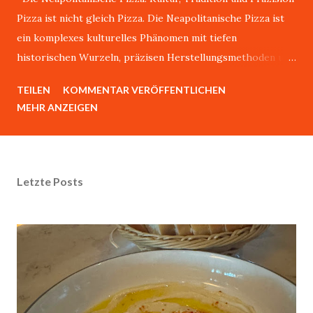
Pizza ist nicht gleich Pizza. Die Neapolitanische Pizza ist
ein komplexes kulturelles Phänomen mit tiefen
historischen Wurzeln, präzisen Herstellungsmethoden und
einer weltweit anerkannten Authentizität.Über dieses
TEILEN
KOMMENTAR VERÖFFENTLICHEN
Thema könnte ich stundenlang mit Giovanni sprechen.
MEHR ANZEIGEN
Giovanni Esposito, lebt in Karlsruhe, ist aber durch und
durch ein waschechter Neapolitaner. Er sagt:"Es gibt nur
eine echte Pizza, und die kommt aus bella Napoli." Dieser
Artikel analysiert die wissenschaftlichen, historischen und
Letzte Posts
kulturellen Dimensionen dieses traditionsreichen Gerichts.
Historische Entwicklung Ursprünge der Pizza Die
Entstehung der Pizza lässt sich bis in das 6. Jahrhundert v.
Chr. zurückverfolgen, als griechische Siedler in Neapel
Flatbread mit verschiedenen Belägen konsumierten. Die
moderne Form der Neapolitanischen Pizza entwickelte
sich jedoch erst im 18. und 19. Jahrhundert. Entscheidende