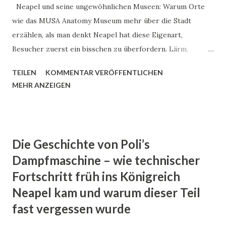
die Toten, und vielleicht auch für uns Lebenden. Wenn man
Neapel und seine ungewöhnlichen Museen: Warum Orte
so will, war er eine Art frühes „Therapieinst...
wie das MUSA Anatomy Museum mehr über die Stadt
erzählen, als man denkt Neapel hat diese Eigenart,
Besucher zuerst ein bisschen zu überfordern. Lärm,
Motorroller, Espresso, der in zwei Sekunden getrunken
TEILEN
KOMMENTAR VERÖFFENTLICHEN
wird. Kirchen, die aussehen, als hätte sich ein Barockmaler
MEHR ANZEIGEN
komplett ausgetobt. Und dann dieser Vulkan am Horizont,
der still vor sich hinsteht und trotzdem dauernd im
Hinterkopf schwebt – der Vesuv. Viele kommen wegen
Pizza, Küste und Kunst. Verständlich. Aber ein Blick in die
Die Geschichte von Poli’s
ungewöhnlicheren Museen der Stadt zeigt Seiten von
Dampfmaschine – wie technischer
Neapel, die man in keinem Reisekatalog findet. Eines davon:
Fortschritt früh ins Königreich
das MUSA – Museo Universitario delle Scienze e delle Arti ,
Neapel kam und warum dieser Teil
besser bekannt als das MUSA Anatomy Museum . Dieser
Artikel nimmt dich mit durch die Geschichte Neapels,
fast vergessen wurde
durch die Entwicklung der Wissenschaft in der Stadt und