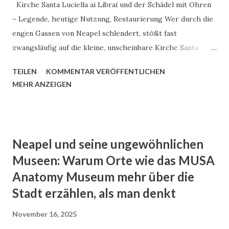
Maria und Josef stehen dort auch: Pizzabäcker
Kirche Santa Luciella ai Librai und der Schädel mit Ohren
Marktverkäufer Politiker (ja, wirklich) Fußballspieler Man
– Legende, heutige Nutzung, Restaurierung Wer durch die
geht daran vorbei, bleibt stehen,...
engen Gassen von Neapel schlendert, stößt fast
zwangsläufig auf die kleine, unscheinbare Kirche Santa
Luciella ai Librai . Auf den ersten Blick wirkt sie schlicht,
TEILEN
KOMMENTAR VERÖFFENTLICHEN
fast ein bisschen verloren zwischen Buchläden, Cafés und
MEHR ANZEIGEN
dem ständigen Murmeln der Stadt. Doch hinter ihren
Türen wartet eine der skurrilsten Geschichten Neapels:
der Schädel mit Ohren . Die Legende des Schädels mit
Ohren Die Geschichte klingt zunächst wie ein Grusel-
Neapel und seine ungewöhnlichen
Märchen. Im 17. Jahrhundert begannen die Neapolitaner,
Museen: Warum Orte wie das MUSA
Totenschädel zu sammeln, die im Volksglauben besondere
Anatomy Museum mehr über die
Kräfte hatten. Einer davon, bekannt als „Il Teschio con le
Stadt erzählen, als man denkt
Orecchie“, also der Schädel mit Ohren, soll verfluchte oder
unruhige Seelen beruhigen können. Man sagt, die Ohren
November 16, 2025
des Schädels seien ein Symbol für das Zuhören – für Gott,