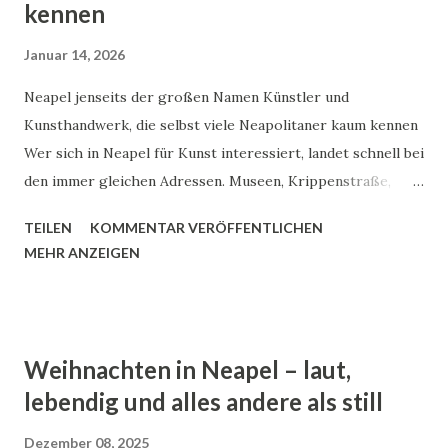
kennen
Januar 14, 2026
Neapel jenseits der großen Namen Künstler und
Kunsthandwerk, die selbst viele Neapolitaner kaum kennen
Wer sich in Neapel für Kunst interessiert, landet schnell bei
den immer gleichen Adressen. Museen, Krippenstraße,
bekannte Ateliers. Alles berechtigt, keine Frage. Aber
TEILEN
KOMMENTAR VERÖFFENTLICHEN
daneben existiert eine zweite Ebene. Kleine Werkstätten,
MEHR ANZEIGEN
Einzelpersonen, Familienbetriebe, oft seit Jahrzehnten
aktiv. Kaum online auffindbar. Nicht in Reiseführern.
Manchmal nicht einmal beschildert. Um die geht es hier.
Nicht um Sensationen. Sondern um Arbeit. Hände. Alltag.
Weihnachten in Neapel – laut,
Historischer Kontext: Handwerk als Überlebensstrategie
lebendig und alles andere als still
Neapel war nie eine Stadt der großen Industrien. Vieles lief
und läuft über Kleinbetriebe. Schon im 18. und 19.
Dezember 08, 2025