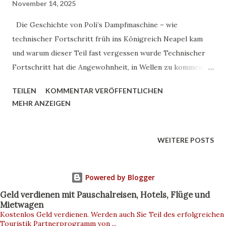
November 14, 2025
hinein in bizarre, faszinierende Sammlungen zwischen
Anatomie, Kriminalistik und Volksglaube. Ganz ehrlich:
Die Geschichte von Poli’s Dampfmaschine – wie
Manche Räume wirk...
technischer Fortschritt früh ins Königreich Neapel kam
und warum dieser Teil fast vergessen wurde Technischer
Fortschritt hat die Angewohnheit, in Wellen zu kommen.
Mal schwappt er über ein ganzes Land, mal landet er –
TEILEN
KOMMENTAR VERÖFFENTLICHEN
scheinbar zufällig – in einer Werkstatt am Rand Europas.
MEHR ANZEIGEN
Genau so war es beim Königreich Neapel im frühen 19.
Jahrhundert. Dort, in einer politischen Landschaft voller
Umbrüche, tauchte ein Mechaniker namens Giovanni (oder
WEITERE POSTS
Giuseppe) Poli auf und brachte eine der ersten
funktionalen Dampfmaschinen Süditaliens zum Laufen.
Powered by Blogger
Heute ist der Name nur wenigen bekannt. Und das ist,
ehrlich gesagt, schade – oder zumindest bemerkenswert.
Geld verdienen mit Pauschalreisen, Hotels, Flüge und
Mietwagen
Wer sich ein wenig durch Archive wühlt, stößt auf
Kostenlos Geld verdienen. Werden auch Sie Teil des erfolgreichen
verstreute Hinweise: technische Zeichnungen, Berichte
Touristik Partnerprogramm von ...