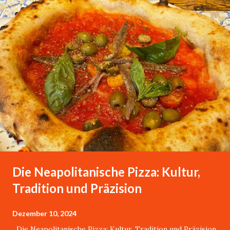
P
o
s
t
s
Die Neapolitanische Pizza: Kultur,
Tradition und Präzision
Dezember 10, 2024
Die Neapolitanische Pizza: Kultur, Tradition und Präzision