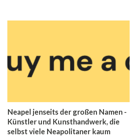
dello Spagnolo in Rione Sanità – weniger bekanntes
Barock/architektonisches Highlight. --> Alles über
Palazzo dello Spagnolo Kirche Santa Luciella ai Librai und
der Schädel mit Ohren – Legende, heutige Nutzung,
Restaurierung. Die Apotheke (Farmacia) der Incurabili –
alte Arzneikunst, Geschichte der Medizin in Neapel.
Unterirdische Tunnelsysteme : Bourbon Tunnel, alte
Aquädukte, Fluchtwege etc. Versteckte Street Art und
Murals in Stadtvierteln wie Rione Sanità, Forcella etc.
Ungewöhnliche Museen wie das MUSA Anatomy Museum.
Unbekannte Kirch...
Neapel jenseits der großen Namen -
Künstler und Kunsthandwerk, die
selbst viele Neapolitaner kaum