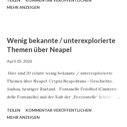
TEILEN
KOMMENTAR VERÖFFENTLICHEN
hat die Nase vorn – und woran erkennt man echte Qualität?
MEHR ANZEIGEN
Dieser Artikel liefert einen sachlichen, fachlich fundierten
Vergleich für alle, die wissen wollen, woher die besten
Käsespezialitäten Italiens kommen – mit einem besonderen
Fokus auf die Heimat des Büffelmozzarella: Kampanien.
Wenig bekannte / unterexplorierte
Burrata. Copyright: Toro Tapasbar
Themen über Neapel
April 05, 2026
Hier sind 20 relativ wenig bekannte / unterexplorierte
Themen über Neapel Crypta Neapolitana – Geschichte,
Ausbau, heutiger Zustand. Fontanelle Friedhof (Cimitero
delle Fontanelle) und der Kult der „Pezzentelle“ Schädel –
Bedeutung, Erzählungen. Palazzo Mannajuolo – Jugendstil
TEILEN
KOMMENTAR VERÖFFENTLICHEN
(Art Nouveau), Architektur & wie man hinkommt,
MEHR ANZEIGEN
Innenräume. --> Mehr Details: Palazzo Mannajuolo Palacio