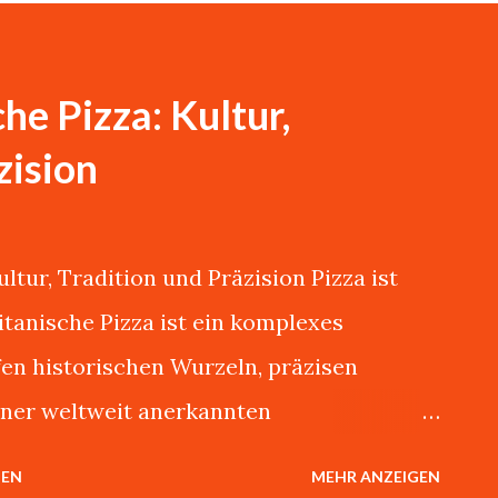
he Pizza: Kultur,
zision
ltur, Tradition und Präzision Pizza ist
litanische Pizza ist ein komplexes
fen historischen Wurzeln, präzisen
ner weltweit anerkannten
ema könnte ich stundenlang mit Giovanni
HEN
MEHR ANZEIGEN