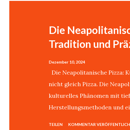
s
t
s
Die Neapolitanisc
Tradition und Prä
Dezember 10, 2024
Die Neapolitanische Pizza: Ku
nicht gleich Pizza. Die Neapo
kulturelles Phänomen mit tie
Herstellungsmethoden und ei
Authentizität.Über dieses Th
TEILEN
KOMMENTAR VERÖFFENTLIC