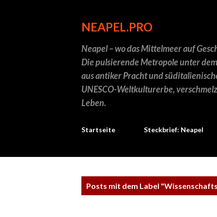
NEAPEL.PRO
Neapel – wo das Mittelmeer auf Geschi
Die pulsierende Metropole unter dem
aus antiker Pracht und süditalienisch
UNESCO-Weltkulturerbe, verschmelz
Leben.
Startseite
Steckbrief: Neapel
P
Posts mit dem Label "
Wissenschafts
o