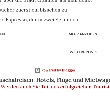
sucher zuerst ein bisschen zu
er, Espresso, der in zwei Sekunden
aussehen, als hätte sich ein Barockmaler
HEN
MEHR ANZEIGEN
dieser Vulkan am Horizont, der still vor
auernd im Hinterkopf schwebt – der
WEITERE POSTS
zza, Küste und Kunst. Verständlich. Aber
eren Museen der Stadt zeigt Seiten von
Powered by Blogger
sekatalog findet. Eines davon: das MUSA –
uschalreisen, Hotels, Flüge und Mietwag
 Werden auch Sie Teil des erfolgreichen Tourist
nze e delle Arti , besser bekannt als das
r Artikel nimmt dich mit durch die
e Entwicklung der Wissenschaft in der