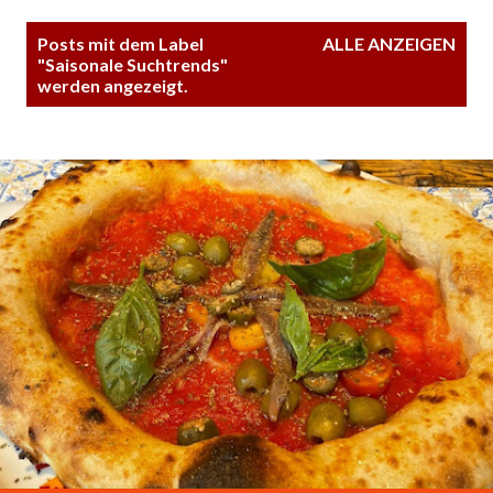
P
Posts mit dem Label
ALLE ANZEIGEN
o
"
Saisonale Suchtrends
"
werden angezeigt.
s
t
s