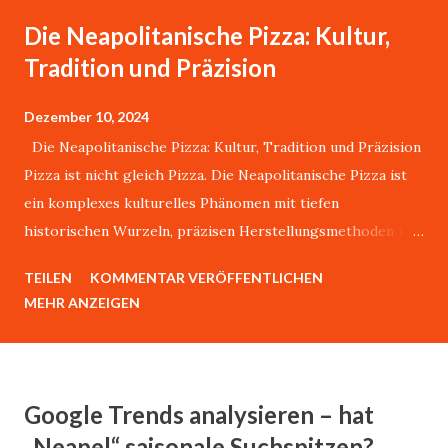
Die Neapolitanische Pizza: Kultur,
Tradition und Präzision
Dezember 10, 2024
Die Neapolitanische Pizza: Kultur, Tradition und Präzision
Pizza ist nicht gleich Pizza. Die Neapolitanische Pizza ist
ein komplexes kulturelles Phänomen mit tiefen
historischen Wurzeln, präzisen Herstellungsmethoden und
einer weltweit anerkannten Authentizität.Über dieses
TEILEN
KOMMENTAR VERÖFFENTLICHEN
Thema könnte ich stundenlang mit Giovanni sprechen.
MEHR ANZEIGEN
Giovanni Esposito, lebt in Karlsruhe, ist aber durch und
durch ein waschechter Neapolitaner. Er sagt:"Es gibt nur
eine echte Pizza, und die kommt aus bella Napoli." Dieser
Artikel analysiert die wissenschaftlichen, historischen und
Google Trends analysieren – hat
kulturellen Dimensionen dieses traditionsreichen Gerichts.
„Neapel“ saisonale Suchspitzen?