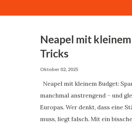
echte Pizza, und die kommt aus be
wissenschaftlichen, historische
traditionsreichen Gerichts. Hist
Neapel mit kleinem
Entstehung der Pizza lässt sich bi
Tricks
zurückverfolgen, als griechische 
verschiedenen Belägen konsumie
Oktober 02, 2025
Neapolitanischen Pizza entwickelt
Neapel mit kleinem Budget: Spart
Jahrhundert. Entscheidende histo
manchmal anstrengend – und glei
Europas. Wer denkt, dass eine St
muss, liegt falsch. Mit ein biss
Wissen um ein paar Insidertrick