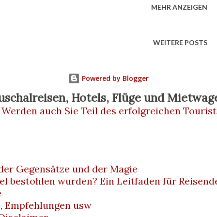
MEHR ANZEIGEN
as Gefühl zu haben, auf etwas verzichten zu
d zurück Flugpreise schwanken extrem. Von
WEITERE POSTS
Schweiz gibt es Billigflieger, die schon ab
nach Neapel anbieten. Besonders günstig sind
Powered by Blogger
ien oder Basel. Der Flughafen Neapel
uschalreisen, Hotels, Flüge und Mietwag
 Werden auch Sie Teil des erfolgreichen Tourist
m vom Stadtzentrum entfernt. Bus-Shuttle
30 Minuten bis zum Hauptbahnhof oder Hafen.
 knapp 1,50 Euro, fährt aber länger und
 der Gegensätze und der Magie
.
el bestohlen wurden? Ein Leitfaden für Reisend
e
e, Empfehlungen usw