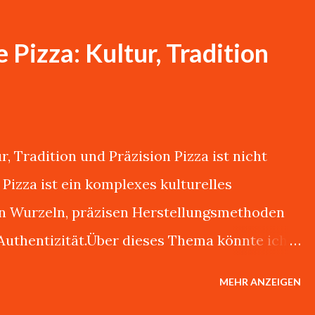
 Pizza: Kultur, Tradition
, Tradition und Präzision Pizza ist nicht
 Pizza ist ein komplexes kulturelles
en Wurzeln, präzisen Herstellungsmethoden
Authentizität.Über dieses Thema könnte ich
n. Giovanni Esposito, lebt in Karlsruhe, ist
MEHR ANZEIGEN
hter Neapolitaner. Er sagt:"Es gibt nur eine