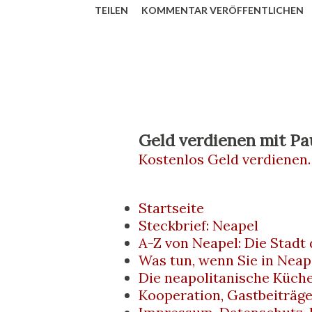
TEILEN
KOMMENTAR VERÖFFENTLICHEN
erleben. Und zwar ohne ständig d
müssen. Anreise: günstig hin un
Deutschland, Österreich oder der 
20–40 Euro pro Strecke Tickets 
Verbindungen von Berlin, Köln, W
Geld verdienen mit Pa
Kostenlos Geld verdienen.
(Capodichino) liegt nur rund 7 k
„Alibus“: 5 Euro, dauert ca. 20–
Startseite
Alternative: Linienbus 182, kostet
Steckbrief: Neapel
A-Z von Neapel: Die Stadt
unregelmäßiger. Kleiner Tipp: W..
Was tun, wenn Sie in Neap
Die neapolitanische Küch
Kooperation, Gastbeiträg