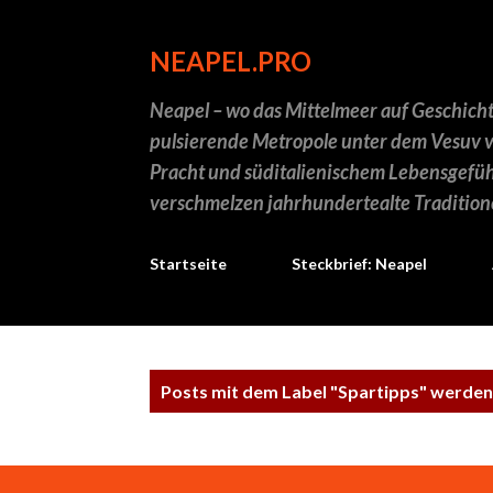
NEAPEL.PRO
Neapel – wo das Mittelmeer auf Geschichte
pulsierende Metropole unter dem Vesuv ve
Pracht und süditalienischem Lebensgefühl
verschmelzen jahrhundertealte Traditio
Startseite
Steckbrief: Neapel
P
Posts mit dem Label "
Spartipps
" werden
o
s