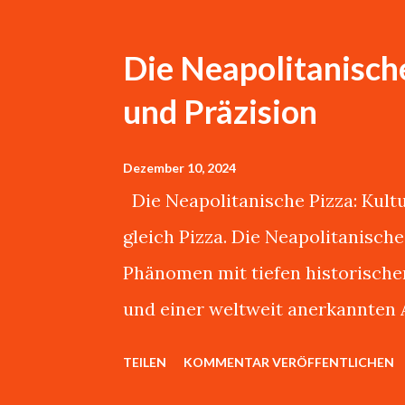
t
s
Die Neapolitanische
und Präzision
Dezember 10, 2024
Die Neapolitanische Pizza: Kultur
gleich Pizza. Die Neapolitanische
Phänomen mit tiefen historisch
und einer weltweit anerkannten 
stundenlang mit Giovanni spreche
TEILEN
KOMMENTAR VERÖFFENTLICHEN
aber durch und durch ein waschec