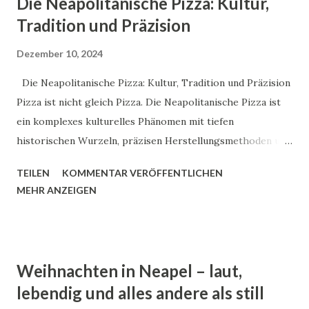
Die Neapolitanische Pizza: Kultur,
Tradition und Präzision
Dezember 10, 2024
Die Neapolitanische Pizza: Kultur, Tradition und Präzision
Pizza ist nicht gleich Pizza. Die Neapolitanische Pizza ist
ein komplexes kulturelles Phänomen mit tiefen
historischen Wurzeln, präzisen Herstellungsmethoden und
einer weltweit anerkannten Authentizität.Über dieses
TEILEN
KOMMENTAR VERÖFFENTLICHEN
Thema könnte ich stundenlang mit Giovanni sprechen.
MEHR ANZEIGEN
Giovanni Esposito, lebt in Karlsruhe, ist aber durch und
durch ein waschechter Neapolitaner. Er sagt:"Es gibt nur
eine echte Pizza, und die kommt aus bella Napoli." Dieser
Artikel analysiert die wissenschaftlichen, historischen und
Weihnachten in Neapel – laut,
kulturellen Dimensionen dieses traditionsreichen Gerichts.
lebendig und alles andere als still
Historische Entwicklung Ursprünge der Pizza Die