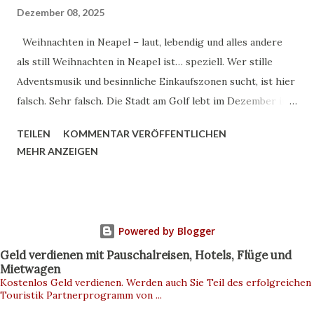
Entstehung der Pizza lässt sich bis in das 6. Jahrhundert v.
Dezember 08, 2025
Chr. zurückverfolgen, als griechische Siedler in Neapel
Weihnachten in Neapel – laut, lebendig und alles andere
Flatbread mit verschiedenen Belägen konsumierten. Die
als still Weihnachten in Neapel ist… speziell. Wer stille
moderne Form der Neapolitanischen Pizza entwickelte
Adventsmusik und besinnliche Einkaufszonen sucht, ist hier
sich jedoch erst im 18. und 19. Jahrhundert. Entscheidende
falsch. Sehr falsch. Die Stadt am Golf lebt im Dezember in
historische Momente: 1734: ...
einer Mischung aus Chaos, Lichtern, Krippenfiguren und
TEILEN
KOMMENTAR VERÖFFENTLICHEN
frittiertem Streetfood. Es ist laut, manchmal anstrengend –
MEHR ANZEIGEN
und genau deshalb so faszinierend. Neapel feiert
Weihnachten nicht steril. Nicht geschniegelt. Sondern wie
die Stadt ist: wild, emotional und ziemlich echt. Die
Krippenstraßen – hier schlägt das Weihnachtsherz Wenn
Powered by Blogger
man von Weihnachten in Neapel spricht, muss man die Via
Geld verdienen mit Pauschalreisen, Hotels, Flüge und
San Gregorio Armeno erwähnen. Das ist keine normale
Mietwagen
Straße. Das ist ein Theater aus Miniaturwelten. Hier
Kostenlos Geld verdienen. Werden auch Sie Teil des erfolgreichen
Touristik Partnerprogramm von ...
entstehen die berühmten neapolitanischen Krippen