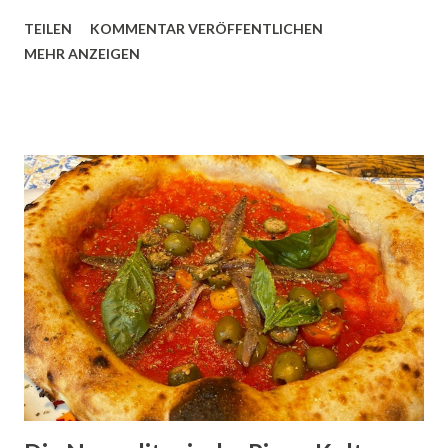
Luciella ai Librai . Auf den ersten Blick wirkt sie schlicht,
TEILEN
KOMMENTAR VERÖFFENTLICHEN
fast ein bisschen verloren zwischen Buchläden, Cafés und
MEHR ANZEIGEN
dem ständigen Murmeln der Stadt. Doch hinter ihren
Türen wartet eine der skurrilsten Geschichten Neapels:
der Schädel mit Ohren . Die Legende des Schädels mit
Ohren Die Geschichte klingt zunächst wie ein Grusel-
Märchen. Im 17. Jahrhundert begannen die Neapolitaner,
Totenschädel zu sammeln, die im Volksglauben besondere
Kräfte hatten. Einer davon, bekannt als „Il Teschio con le
Orecchie“, also der Schädel mit Ohren, soll verfluchte oder
unruhige Seelen beruhigen können. Man sagt, die Ohren
des Schädels seien ein Symbol für das Zuhören – für Gott,
die Toten, und vielleicht auch für uns Lebenden. Wenn man
so will, war er eine Art frühes „Therapieinst...