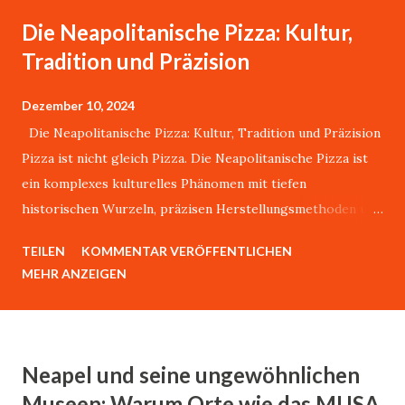
Die Neapolitanische Pizza: Kultur,
Tradition und Präzision
Dezember 10, 2024
Die Neapolitanische Pizza: Kultur, Tradition und Präzision
Pizza ist nicht gleich Pizza. Die Neapolitanische Pizza ist
ein komplexes kulturelles Phänomen mit tiefen
historischen Wurzeln, präzisen Herstellungsmethoden und
einer weltweit anerkannten Authentizität.Über dieses
TEILEN
KOMMENTAR VERÖFFENTLICHEN
Thema könnte ich stundenlang mit Giovanni sprechen.
MEHR ANZEIGEN
Giovanni Esposito, lebt in Karlsruhe, ist aber durch und
durch ein waschechter Neapolitaner. Er sagt:"Es gibt nur
eine echte Pizza, und die kommt aus bella Napoli." Dieser
Artikel analysiert die wissenschaftlichen, historischen und
Neapel und seine ungewöhnlichen
kulturellen Dimensionen dieses traditionsreichen Gerichts.
Museen: Warum Orte wie das MUSA