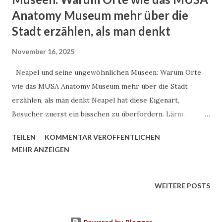
Historische Entwicklung Ursprünge der Pizza Die
Anatomy Museum mehr über die
Entstehung der Pizza lässt sich bis in das 6. Jahrhundert v.
Stadt erzählen, als man denkt
Chr. zurückverfolgen, als griechische Siedler in Neapel
Flatbread mit verschiedenen Belägen konsumierten. Die
November 16, 2025
moderne Form der Neapolitanischen Pizza entwickelte
Neapel und seine ungewöhnlichen Museen: Warum Orte
sich jedoch erst im 18. und 19. Jahrhundert. Entscheidende
wie das MUSA Anatomy Museum mehr über die Stadt
historische Momente: 1734: ...
erzählen, als man denkt Neapel hat diese Eigenart,
Besucher zuerst ein bisschen zu überfordern. Lärm,
Motorroller, Espresso, der in zwei Sekunden getrunken
TEILEN
KOMMENTAR VERÖFFENTLICHEN
wird. Kirchen, die aussehen, als hätte sich ein Barockmaler
MEHR ANZEIGEN
komplett ausgetobt. Und dann dieser Vulkan am Horizont,
der still vor sich hinsteht und trotzdem dauernd im
Hinterkopf schwebt – der Vesuv. Viele kommen wegen
WEITERE POSTS
Pizza, Küste und Kunst. Verständlich. Aber ein Blick in die
ungewöhnlicheren Museen der Stadt zeigt Seiten von