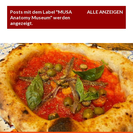
P
Posts mit dem Label "
MUSA
ALLE ANZEIGEN
o
Anatomy Museum
" werden
angezeigt.
s
t
s