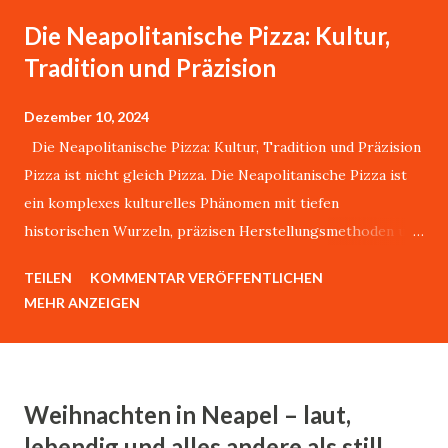
Die Neapolitanische Pizza: Kultur,
Tradition und Präzision
Dezember 10, 2024
Die Neapolitanische Pizza: Kultur, Tradition und Präzision
Pizza ist nicht gleich Pizza. Die Neapolitanische Pizza ist
ein komplexes kulturelles Phänomen mit tiefen
historischen Wurzeln, präzisen Herstellungsmethoden und
einer weltweit anerkannten Authentizität.Über dieses
TEILEN
KOMMENTAR VERÖFFENTLICHEN
Thema könnte ich stundenlang mit Giovanni sprechen.
MEHR ANZEIGEN
Giovanni Esposito, lebt in Karlsruhe, ist aber durch und
durch ein waschechter Neapolitaner. Er sagt:"Es gibt nur
eine echte Pizza, und die kommt aus bella Napoli." Dieser
Artikel analysiert die wissenschaftlichen, historischen und
Weihnachten in Neapel – laut,
kulturellen Dimensionen dieses traditionsreichen Gerichts.
lebendig und alles andere als still