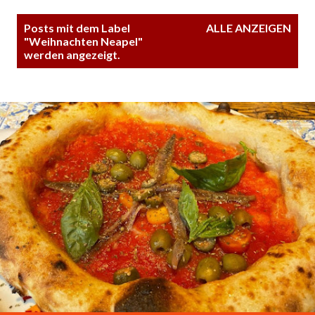
P
Posts mit dem Label
ALLE ANZEIGEN
o
"
Weihnachten Neapel
"
werden angezeigt.
s
t
s