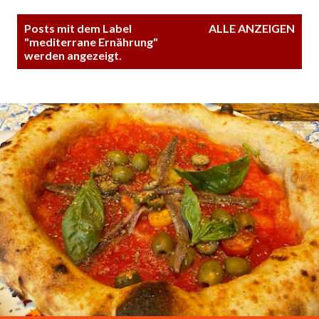
P
Posts mit dem Label
ALLE ANZEIGEN
o
"
mediterrane Ernährung
"
werden angezeigt.
s
t
s