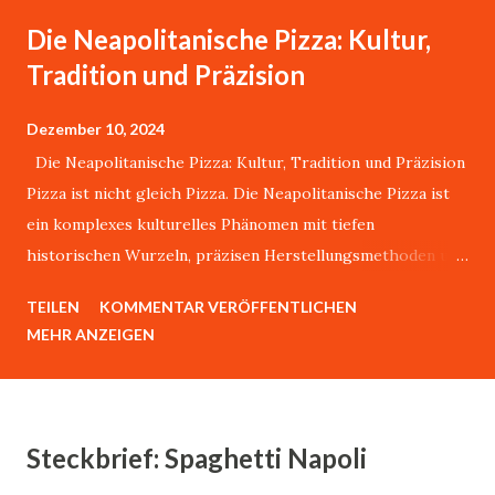
Die Neapolitanische Pizza: Kultur,
Tradition und Präzision
Dezember 10, 2024
Die Neapolitanische Pizza: Kultur, Tradition und Präzision
Pizza ist nicht gleich Pizza. Die Neapolitanische Pizza ist
ein komplexes kulturelles Phänomen mit tiefen
historischen Wurzeln, präzisen Herstellungsmethoden und
einer weltweit anerkannten Authentizität.Über dieses
TEILEN
KOMMENTAR VERÖFFENTLICHEN
Thema könnte ich stundenlang mit Giovanni sprechen.
MEHR ANZEIGEN
Giovanni Esposito, lebt in Karlsruhe, ist aber durch und
durch ein waschechter Neapolitaner. Er sagt:"Es gibt nur
eine echte Pizza, und die kommt aus bella Napoli." Dieser
Artikel analysiert die wissenschaftlichen, historischen und
Steckbrief: Spaghetti Napoli
kulturellen Dimensionen dieses traditionsreichen Gerichts.