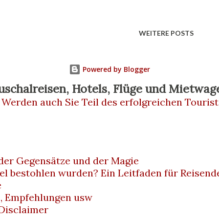
eines jahrhundertealten Volkskults: dem
reffen Geschichte, Aberglaube und
WEITERE POSTS
 die Türen des Friedhofs öffnet, betritt
 Tod, zwischen Ritualen und
Powered by Blogger
der Fontanelle-Friedhof? Der Friedhof
uschalreisen, Hotels, Flüge und Mietwag
 Werden auch Sie Teil des erfolgreichen Tourist
 nördlich des historischen Zentrums von
m Dom entfernt. Er ist leicht mit
erreichbar, aber nicht ausgeschildert wie
 der Gegensätze und der Magie
l. Das trägt zur mystischen Atmosphäre
el bestohlen wurden? Ein Leitfaden für Reisend
 unter der Erde über mehrere hu...
e
e, Empfehlungen usw
Disclaimer