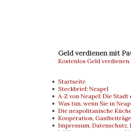
Kunstprojekt – sondern Teil 
Kult der Pezzentelle . Hier t
Volksreligion aufeinander. Wer
eine Welt zwischen Leben und
menschlicher Nähe. Wo liegt 
Geld verdienen mit Pa
Kostenlos Geld verdienen.
liegt im Stadtteil Materdei ,
Neapel, gut fünf Kilometer vo
Startseite
öffentlichen Verkehrsmitteln 
Steckbrief: Neapel
A-Z von Neapel: Die Stadt
ein klassisches Touristenzie
Was tun, wenn Sie in Neap
bei. Die Anlage erstreckt sich
Die neapolitanische Küch
Kooperation, Gastbeiträg
Impressum, Datenschutz, 