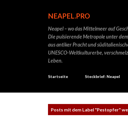
NEAPEL.PRO
Neapel – wo das Mittelmeer auf Geschi
Die pulsierende Metropole unter dem
aus antiker Pracht und süditalienisch
UNESCO-Weltkulturerbe, verschmelz
Leben.
Startseite
Steckbrief: Neapel
P
Posts mit dem Label "
Pestopfer
" we
o