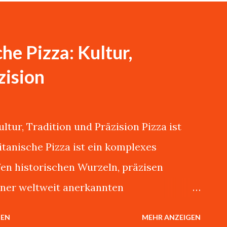
he Pizza: Kultur,
zision
ltur, Tradition und Präzision Pizza ist
litanische Pizza ist ein komplexes
fen historischen Wurzeln, präzisen
ner weltweit anerkannten
ema könnte ich stundenlang mit Giovanni
HEN
MEHR ANZEIGEN