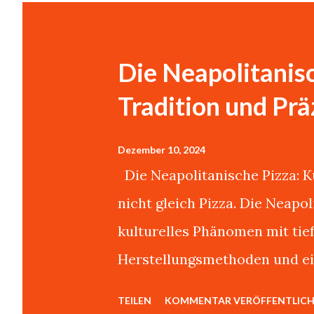
s
t
s
Die Neapolitanisc
Tradition und Prä
Dezember 10, 2024
Die Neapolitanische Pizza: Ku
nicht gleich Pizza. Die Neapo
kulturelles Phänomen mit tie
Herstellungsmethoden und ei
Authentizität.Über dieses Th
TEILEN
KOMMENTAR VERÖFFENTLIC