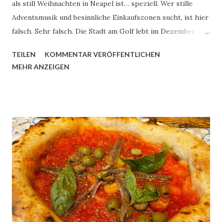
als still Weihnachten in Neapel ist… speziell. Wer stille
Adventsmusik und besinnliche Einkaufszonen sucht, ist hier
falsch. Sehr falsch. Die Stadt am Golf lebt im Dezember in
einer Mischung aus Chaos, Lichtern, Krippenfiguren und
TEILEN
KOMMENTAR VERÖFFENTLICHEN
frittiertem Streetfood. Es ist laut, manchmal anstrengend –
MEHR ANZEIGEN
und genau deshalb so faszinierend. Neapel feiert
Weihnachten nicht steril. Nicht geschniegelt. Sondern wie
die Stadt ist: wild, emotional und ziemlich echt. Die
Krippenstraßen – hier schlägt das Weihnachtsherz Wenn
man von Weihnachten in Neapel spricht, muss man die Via
San Gregorio Armeno erwähnen. Das ist keine normale
Straße. Das ist ein Theater aus Miniaturwelten. Hier
entstehen die berühmten neapolitanischen Krippen
(Presepi napoletani) – handgefertigt, voller Details. Neben
Maria und Josef stehen dort auch: Pizzabäcker
Marktverkäufer Politiker (ja, wirklich) Fußballspieler Man