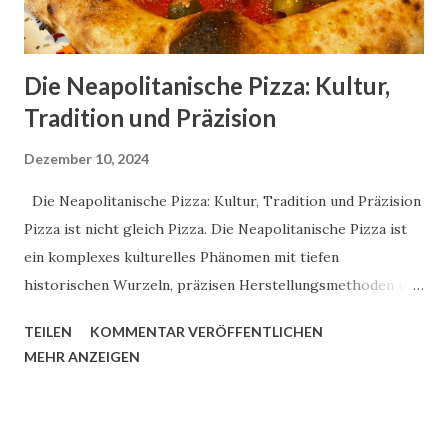
geht daran vorbei, bleibt stehen,...
Die Neapolitanische Pizza: Kultur,
Tradition und Präzision
Dezember 10, 2024
Die Neapolitanische Pizza: Kultur, Tradition und Präzision
Pizza ist nicht gleich Pizza. Die Neapolitanische Pizza ist
ein komplexes kulturelles Phänomen mit tiefen
historischen Wurzeln, präzisen Herstellungsmethoden und
einer weltweit anerkannten Authentizität.Über dieses
TEILEN
KOMMENTAR VERÖFFENTLICHEN
Thema könnte ich stundenlang mit Giovanni sprechen.
MEHR ANZEIGEN
Giovanni Esposito, lebt in Karlsruhe, ist aber durch und
durch ein waschechter Neapolitaner. Er sagt:"Es gibt nur
eine echte Pizza, und die kommt aus bella Napoli." Dieser